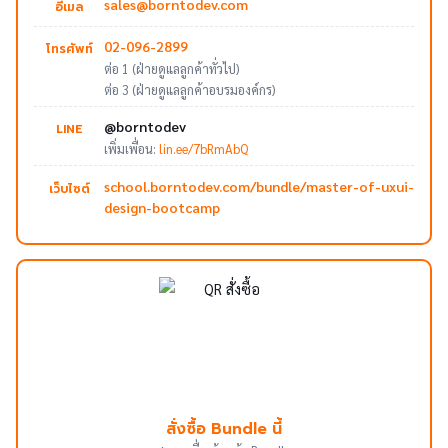
sales@borntodev.com
อีเมล
02-096-2899
โทรศัพท์
ต่อ 1 (ฝ่ายดูแลลูกค้าทั่วไป)
ต่อ 3 (ฝ่ายดูแลลูกค้าอบรมองค์กร)
@borntodev
LINE
เพิ่มเพื่อน:
lin.ee/7bRmAbQ
school.borntodev.com/bundle/master-of-uxui-
เว็บไซต์
design-bootcamp
สั่งซื้อ Bundle นี้